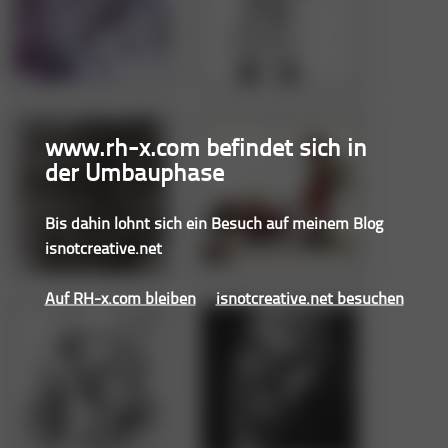
www.rh-x.com befindet sich in
der Umbauphase
Bis dahin lohnt sich ein Besuch auf meinem Blog
isnotcreative.net
Auf RH-x.com bleiben
isnotcreative.net besuchen